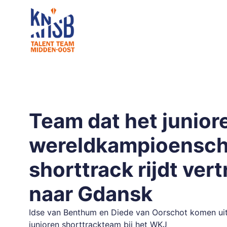
Team dat het junior
wereldkampioensc
shorttrack rijdt ver
naar Gdansk
Idse van Benthum en Diede van Oorschot komen uit
junioren shorttrackteam bij het WKJ